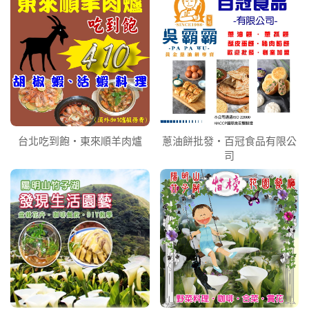
台北吃到飽‧東來順羊肉爐
蔥油餅批發‧百冠食品有限公
司