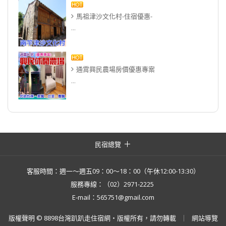
馬祖津沙文化村-住宿優惠-
...
通霄興民農場房價優惠專案
...
民宿總覽
客服時間：週一～週五09：00～18：00（午休12:00-13:30）
服務專線：（02）2971-2225
E-mail：565751@gmail.com
版權聲明 © 8898台灣趴趴走住宿網・版權所有，請勿轉載
網站導覽