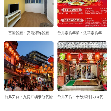
基隆餐廳‧安活海鮮餐廳
台北素食年菜‧法華素食年菜訂購
台北美食‧九份紅樓景觀餐廳
台北美食‧十分姊妹快炒(餐廳)