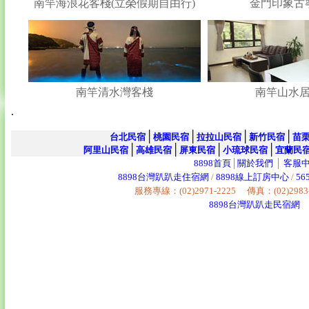
南竿海浪花客棧(立榮假期自由行)
金門印象古
南竿清水灣客棧
南竿山水
.
│
│
│
│
台北民宿
桃園民宿
拉拉山民宿
新竹民宿
苗
│
│
│
│
阿里山民宿
高雄民宿
屏東民宿
小琉球民宿
宜蘭民
8898首頁
│
關於我們
│
客服
8898台灣趴趴走住宿網
/
8898線上訂房中心
/
56
服務專線：(02)2971-2225 傳真：(02)298
8898台灣趴趴走民宿網
花蓮台灣之美旅遊,台東台灣之美旅遊,綠島台灣之美旅